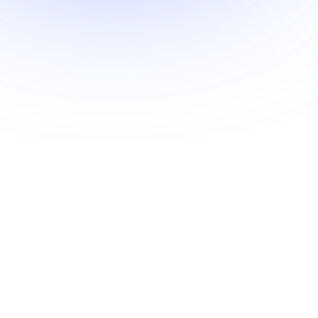
розвиваємо рішення, які змінюють
взаємодію студентів, викладачів і
абітурієнтів із університетом.