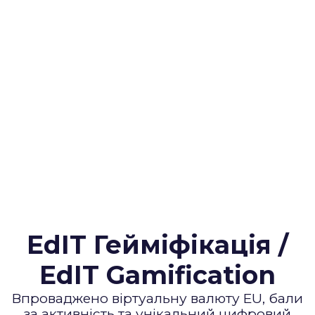
Інтелектуальний агент, що
допомагатиме викладачам
перевіряти тести, готувати матеріали,
надсилати студентам індивідуальний
зворотний зв’язок.
EdIT Гейміфікація /
EdIT Gamification
Впроваджено віртуальну валюту EU, бали
за активність та унікальний цифровий