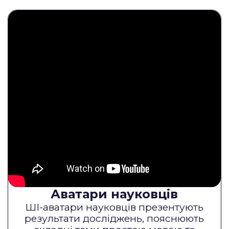
Аватари науковців
ШІ-аватари науковців презентують
результати досліджень, пояснюють