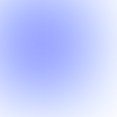
EdIT — це інноваційна ініціатива, що
поєднує цифрові освітні технології та ідею
"редагування" системи вищої освіти. Ми