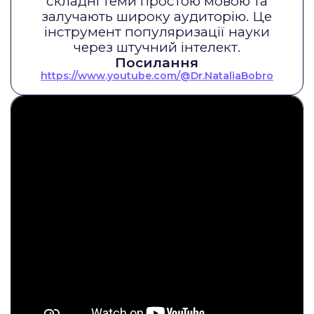
складні теми простою мовою та
залучають широку аудиторію. Це
інструмент популяризації науки
через штучний інтелект.
Посилання
https://www.youtube.com/@Dr.NataliaBobro