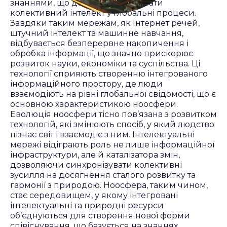
знаннями, що дозволяє інтегрувати
колективний інтелект у глобальні процеси.
Завдяки таким мережам, як Інтернет речей,
штучний інтелект та машинне навчання,
відбувається безперервне накопичення і
обробка інформації, що значно прискорює
розвиток науки, економіки та суспільства. Ці
технології сприяють створенню інтегрованого
інформаційного простору, де люди
взаємодіють на рівні глобальної свідомості, що є
основною характеристикою ноосфери.
Еволюція ноосфери тісно пов’язана з розвитком
технологій, які змінюють спосіб, у який людство
пізнає світ і взаємодіє з ним. Інтелектуальні
мережі відіграють роль не лише інформаційної
інфраструктури, але й каталізатора змін,
дозволяючи синхронізувати колективні
зусилля на досягнення сталого розвитку та
гармонії з природою. Ноосфера, таким чином,
стає середовищем, у якому інтегровані
інтелектуальні та природні ресурси
об’єднуються для створення нової форми
співіснування, що базується на знаннях,