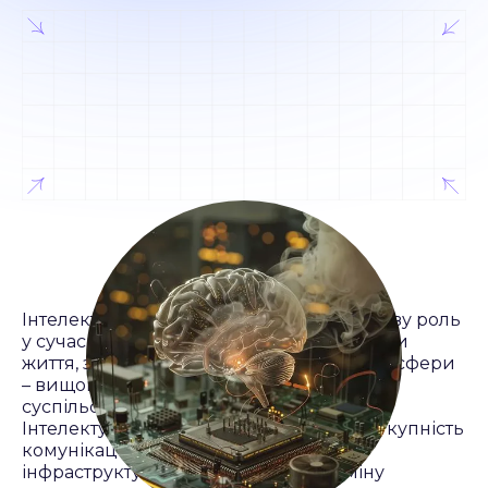
Інтелектуальні мережі відіграють ключову роль
у сучасному світі, впливаючи на всі сфери
життя, зокрема на процеси еволюції ноосфери
– вищого рівня розвитку людського
суспільства, у якому домінує розум.
Інтелектуальні мережі – це не просто сукупність
комунікаційних технологій. Вони є
інфраструктурою для швидкого обміну