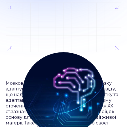
Мозковапластичність – це властивість мозку
адаптуватися до змін у середовищі тадосвіду,
що надходить. Вона є основою для розвитку та
адаптації живихорганізмів до змін в їхньому
оточенні. Ще В. І. Вернадський на початку ХХ
ст.зазначав про пластичність живої матерії, як
основу для розуміння процесуеволюції живої
матерії. Таке визначення не втратило своєї