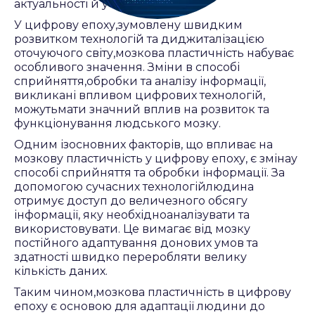
актуальності й у ХХІст.
У цифрову епоху,зумовлену швидким
розвитком технологій та диджиталізацією
оточуючого світу,мозкова пластичність набуває
особливого значення. Зміни в способі
сприйняття,обробки та аналізу інформації,
викликані впливом цифрових технологій,
можутьмати значний вплив на розвиток та
функціонування людського мозку.
Одним ізосновних факторів, що впливає на
мозкову пластичність у цифрову епоху, є змінау
способі сприйняття та обробки інформації. За
допомогою сучасних технологійлюдина
отримує доступ до величезного обсягу
інформації, яку необхідноаналізувати та
використовувати. Це вимагає від мозку
постійного адаптування донових умов та
здатності швидко переробляти велику
кількість даних.
Таким чином,мозкова пластичність в цифрову
епоху є основою для адаптації людини до