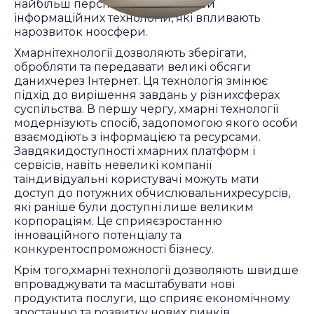
найбільш перспективних галузей
інформаційних технологій, які впливають
нарозвиток ноосфери.
Хмарнітехнології дозволяють зберігати,
обробляти та передавати великі обсяги
данихчерез Інтернет. Ця технологія змінює
підхід до вирішення завдань у різнихсферах
суспільства. В першу чергу, хмарні технології
модернізують спосіб, задопомогою якого особи
взаємодіють з інформацією та ресурсами.
Завдякидоступності хмарних платформ і
сервісів, навіть невеликі компанії
таіндивідуальні користувачі можуть мати
доступ до потужних обчислювальнихресурсів,
які раніше були доступні лише великим
корпораціям. Це сприяєзростанню
інноваційного потенціалу та
конкурентоспроможності бізнесу.
Крім того,хмарні технології дозволяють швидше
впроваджувати та масштабувати нові
продуктита послуги, що сприяє економічному
зростанню та розвитку нових ринків.