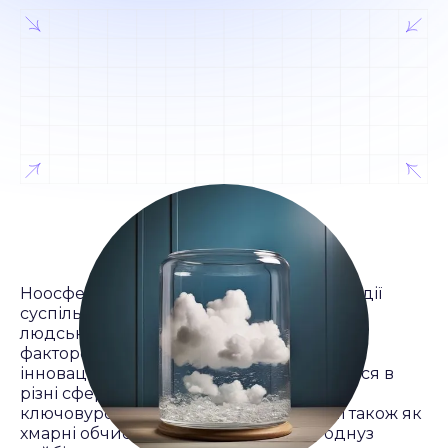
Ноосферавизначається як сфера взаємодії
суспільства та природи, де розумна
людськадіяльність стає визначальним
фактором розвитку. У цьому контексті
інноваційнітехнології, які впроваджуються в
різні сфери суспільства, відіграють
ключовуроль. Хмарні технології, відомі також як
хмарні обчислення, представляють однуз