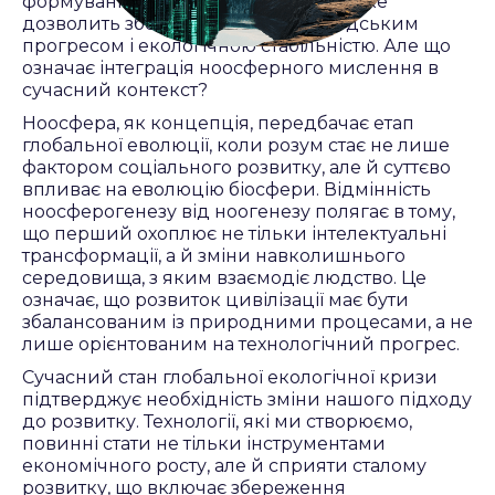
формування стійкого майбутнього, яке
дозволить зберегти баланс між людським
прогресом і екологічною стабільністю. Але що
означає інтеграція ноосферного мислення в
сучасний контекст?
Ноосфера, як концепція, передбачає етап
глобальної еволюції, коли розум стає не лише
фактором соціального розвитку, але й суттєво
впливає на еволюцію біосфери. Відмінність
ноосферогенезу від ноогенезу полягає в тому,
що перший охоплює не тільки інтелектуальні
трансформації, а й зміни навколишнього
середовища, з яким взаємодіє людство. Це
означає, що розвиток цивілізації має бути
збалансованим із природними процесами, а не
лише орієнтованим на технологічний прогрес.
Сучасний стан глобальної екологічної кризи
підтверджує необхідність зміни нашого підходу
до розвитку. Технології, які ми створюємо,
повинні стати не тільки інструментами
економічного росту, але й сприяти сталому
розвитку, що включає збереження