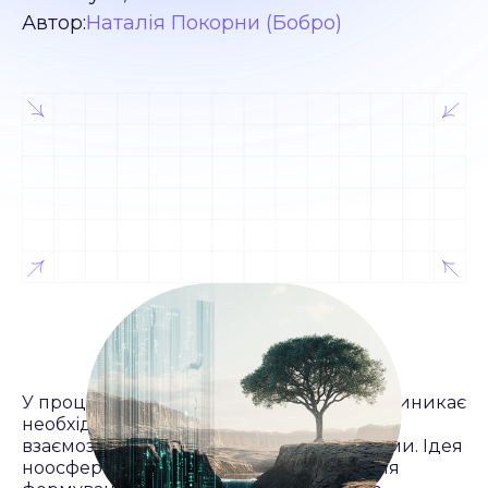
Автор:
Наталія Покорни (Бобро)
У процесі розвитку сучасної цивілізації виникає
необхідність у переосмисленні нашого
взаємозв'язку з природою та технологіями. Ідея
ноосфери є важливим інструментом для