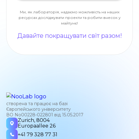
Ми, як лабораторія, надаємо можливість на наших
ресурсах досліджувати проекти та робити внесок у
майтунє!
Давайте покращувати світ разом!
створена та працює на базі
Європейського університету
ВО No00228-022801 від 15.05.2017
Zurich, 8004
Europaallee 26
+41 79 328 77 31