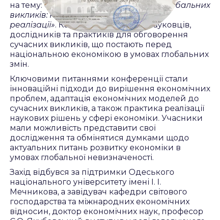
на тему:
«Економіка країни в умовах глобальних
викликів: наукові підходи та практика
реалізації»
. Конференція зібрала науковців,
дослідників та практиків для обговорення
сучасних викликів, що постають перед
національною економікою в умовах глобальних
змін.
Ключовими питаннями конференції стали
інноваційні підходи до вирішення економічних
проблем, адаптація економічних моделей до
сучасних викликів, а також практика реалізації
наукових рішень у сфері економіки. Учасники
мали можливість представити свої
дослідження та обмінятися думками щодо
актуальних питань розвитку економіки в
умовах глобальної невизначеності.
Захід відбувся за підтримки Одеського
національного університету імені І. І.
Мечникова, а завідувач кафедри світового
господарства та міжнародних економічних
відносин, доктор економічних наук, професор