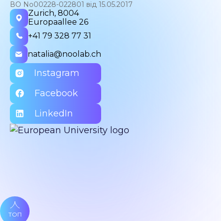
ВО No00228-022801 від 15.05.2017
Zurich, 8004
Europaallee 26
+41 79 328 77 31
natalia@noolab.ch
Instagram
Facebook
LinkedIn
ТОП