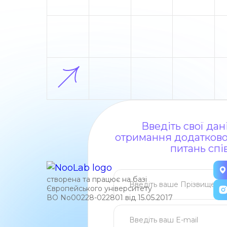
Введіть свої да
отримання додаткової
питань спі
створена та працює на базі
Європейського університету
ВО No00228-022801 від 15.05.2017