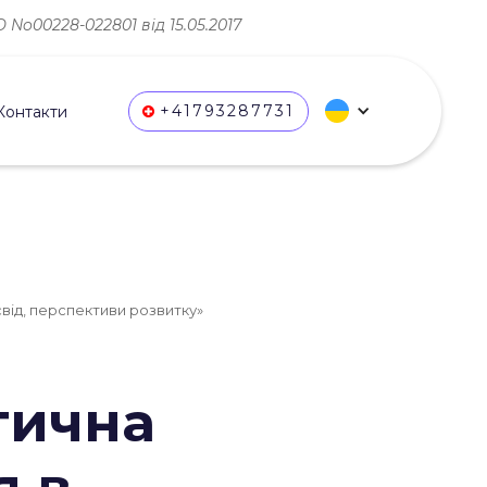
No00228-022801 від 15.05.2017
+41793287731
Контакти
свід, перспективи розвитку»
тична