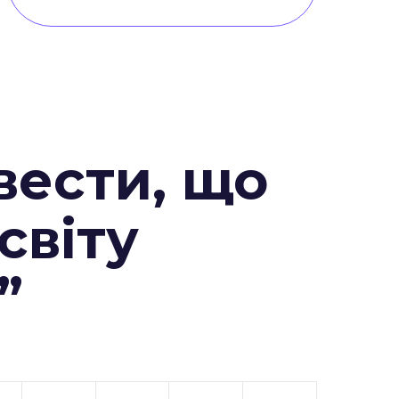
вести, що
 світу
”