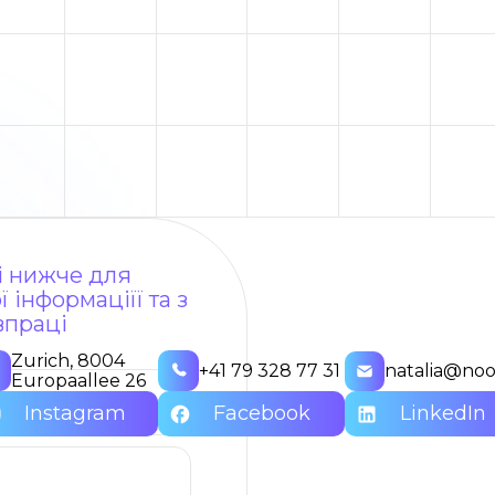
ні нижче для
 інформаціїї та з
впраці
Zurich, 8004
+41 79 328 77 31
natalia@noo
Europaallee 26
Instagram
Facebook
LinkedIn