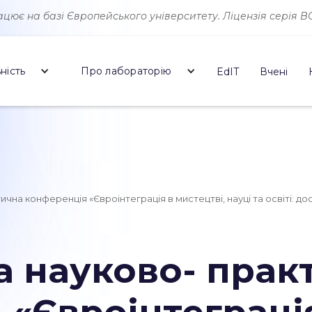
ює на базі Європейського університету. Ліцензія серія ВО 
ність
Про лабораторію
EdIT
Вчені
чна конференція «Євроінтеграція в мистецтві, науці та освіті: до
а науково- прак