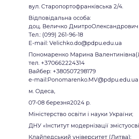
вул. Старопортофранківська 2/4.
Відповідальна особа:
доц. Величко ДмитроОлександрович
Тел.: (099) 261-96-18
Е-mail: Velichko.do@pdpu.edu.ua
Пономаренко Марина Валентинівна(
тел. +370662224314
Вайбер: +380507298179
е-mail:Ponomarenko.MV@pdpu.edu.ua
м. Одеса,
07-08 березня2024 р.
Міністерство освіти і науки України;
ДНУ «Інститут модернізації змістуосві
Клайпедський університет (Литва);