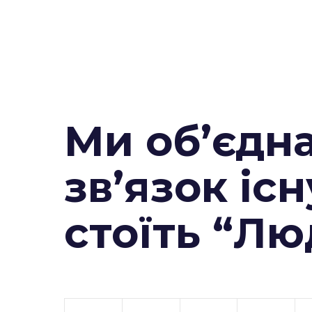
Ми об’єдн
зв’язок існ
стоїть “Л