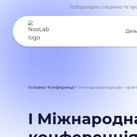
Лабораторія створена та прац
Діяль
Головна
Конференції
І Міжнародна науково- практи
І Міжнародн