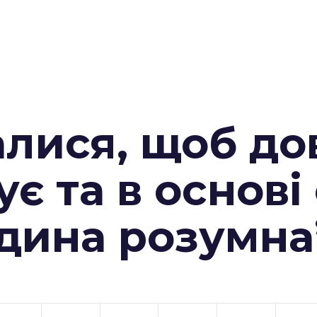
алися, щоб до
ує та в основі
юдина розумна