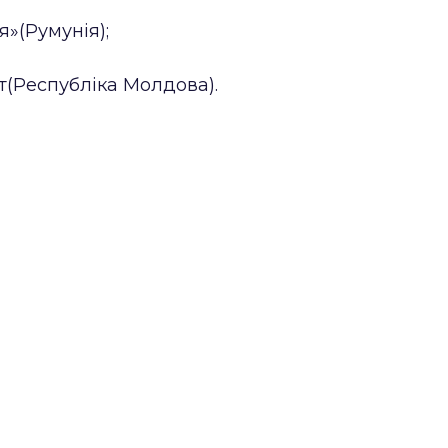
я»(Румунія);
т
(Республіка Молдова).