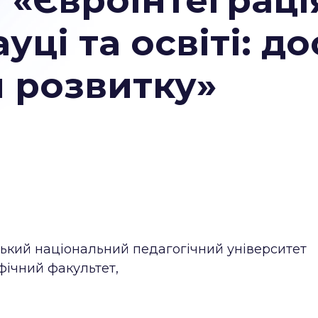
 «Євроінтеграці
уці та освіті: до
 розвитку»
кий національний педагогічний університет
фічний факультет,