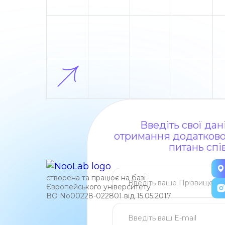
Введіть свої да
отримання додаткової
питань спі
створена та працює на базі
Європейського університету
ВО No00228-022801 від 15.05.2017