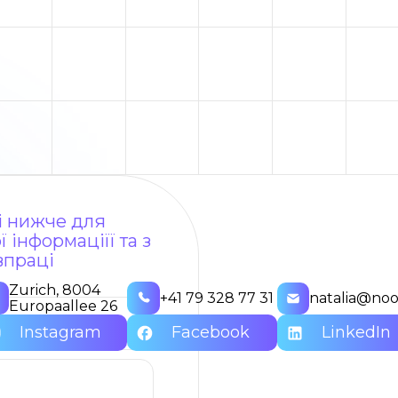
ні нижче для
 інформаціїї та з
впраці
Zurich, 8004
+41 79 328 77 31
natalia@noo
Europaallee 26
Instagram
Facebook
LinkedIn