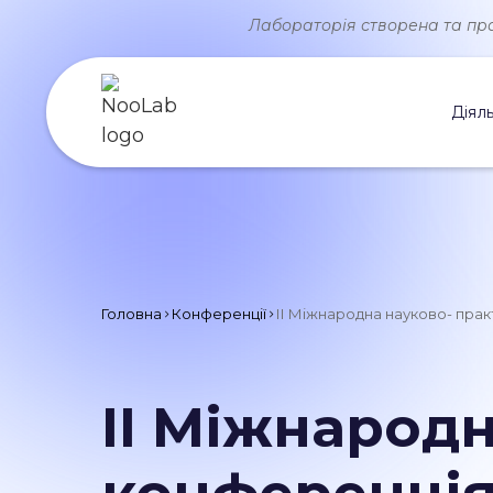
Лабораторія створена та прац
Діяль
Головна
Конференції
ІІ Міжнародна науково- прак
ІІ Міжнарод