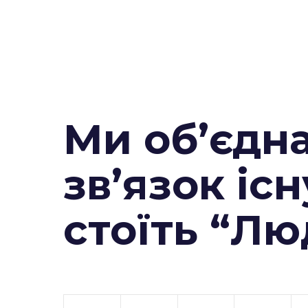
Ми об’єдн
зв’язок існ
стоїть “Л