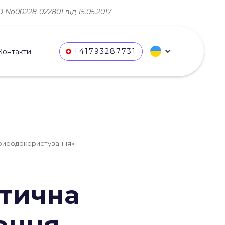
No00228-022801 від 15.05.2017
+41793287731
Контакти
 природокористування»
ктична