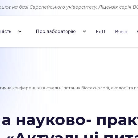
ює на базі Європейського університету. Ліцензія серія ВО 
ність
Про лабораторію
EdIT
Вчені
тична конференція «Актуальні питання біотехнології, екології та
на науково- пра