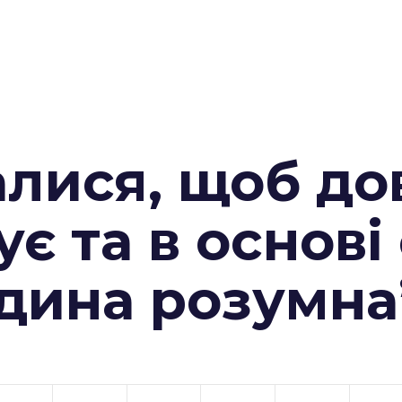
алися, щоб до
ує та в основі
юдина розумна