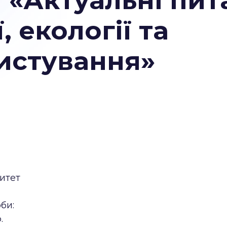
 «Актуальні пит
, екології та
истування»
итет
би:
.