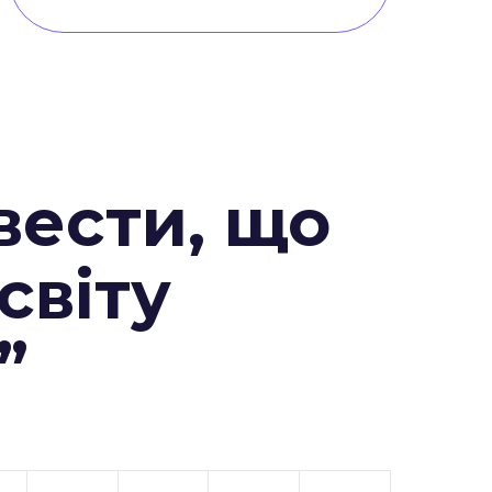
вести, що
 світу
”