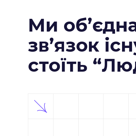
Ми об’єдн
зв’язок існ
стоїть “Л