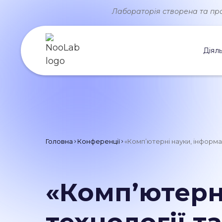
Лабораторія створена та прац
Діяль
Головна
Конференції
«Компʼютерні науки, інформац
«Компʼютерн