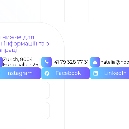
ні нижче для
 інформаціїї та з
впраці
Zurich, 8004
+41 79 328 77 31
natalia@noo
Europaallee 26
Instagram
Facebook
LinkedIn