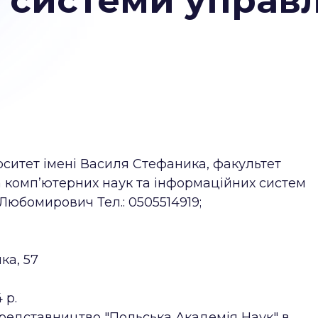
а системи управ
ситет імені Василя Стефаника, факультет
 комп’ютерних наук та інформаційних систем
юбомирович Тел.: 0505514919;
ка, 57
 р.
 Представництво "Польська Академія Наук" в