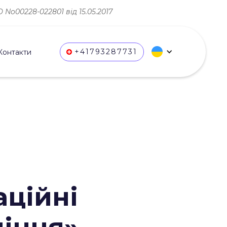
No00228-022801 від 15.05.2017
+41793287731
Контакти
аційні