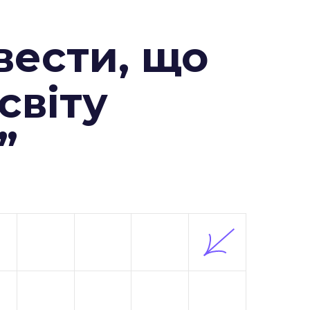
вести, що
 світу
”