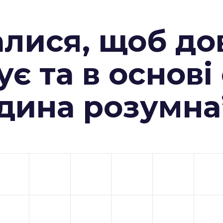
алися, щоб до
ує та в основі
юдина розумна