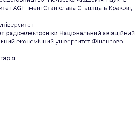
итет AGH імені Станіслава Сташіца в Кракові,
університет
ет радіоелектроніки Національний авіаційний
льний економічний університет Фінансово-
гарія