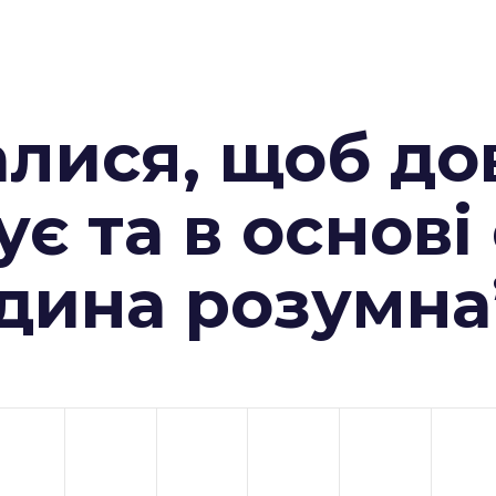
алися, щоб до
ує та в основі
юдина розумна