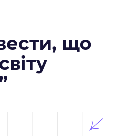
вести, що
 світу
”