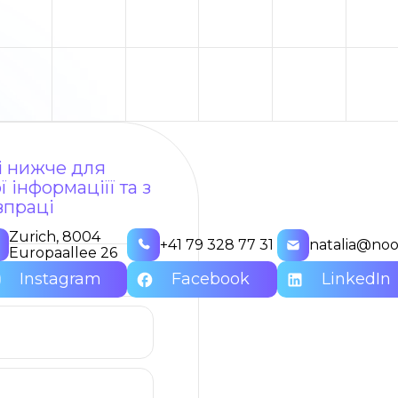
ні нижче для
 інформаціїї та з
впраці
Zurich, 8004
+41 79 328 77 31
natalia@noo
Europaallee 26
Instagram
Facebook
LinkedIn