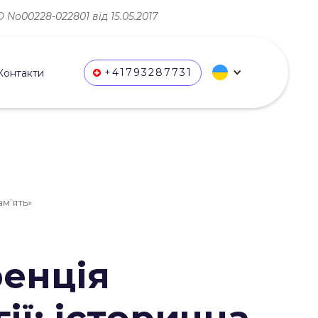
No00228-022801 від 15.05.2017
+41793287731
Контакти
ам’ять»
енція