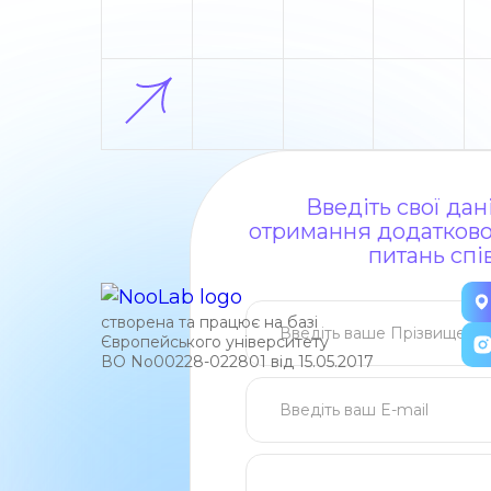
Введіть свої да
отримання додаткової
питань спі
створена та працює на базі
Європейського університету
ВО No00228-022801 від 15.05.2017