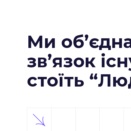
Ми об’єдн
зв’язок існ
стоїть “Л