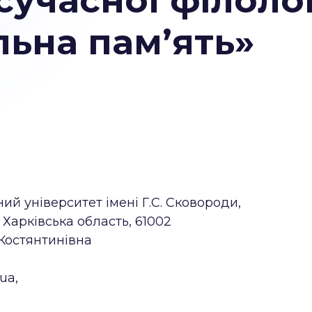
учасної філолог
льна пам’ять»
й університет імені Г.С. Сковороди,
, Харківська область, 61002
Костянтинівна
ua,