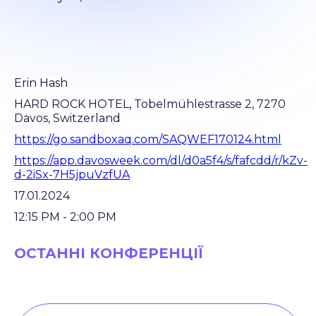
Erin Hash
HARD ROCK HOTEL, Tobelmühlestrasse 2, 7270
Davos, Switzerland
https://go.sandboxaq.com/SAQWEF170124.html
https://app.davosweek.com/dl/d0a5f4/s/fafcdd/r/kZv-
d-2iSx-7H5jpuVzfUA
17.01.2024
12:15 РM - 2:00 РM
ОСТАННІ КОНФЕРЕНЦІЇ