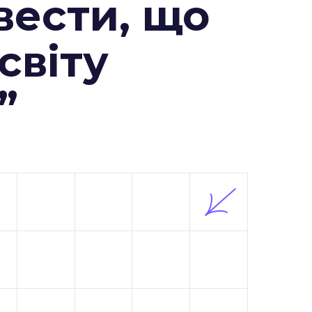
вести, що
 світу
”