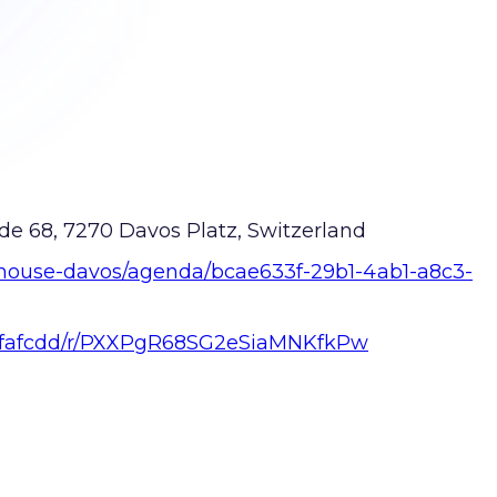
de 68, 7270 Davos Platz, Switzerland
i-house-davos/agenda/bcae633f-29b1-4ab1-a8c3-
/s/fafcdd/r/PXXPgR68SG2eSiaMNKfkPw