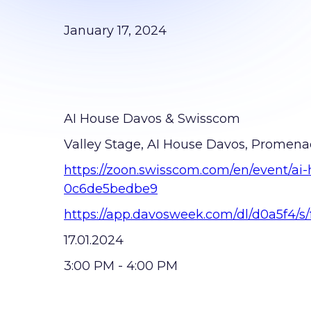
January 17, 2024
AI House Davos & Swisscom
Valley Stage, AI House Davos, Promena
https://zoon.swisscom.com/en/event/a
0c6de5bedbe9
https://app.davosweek.com/dl/d0a5f4
17.01.2024
3:00 РM - 4:00 РM