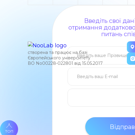
Введіть свої да
отримання додаткової
питань спі
створена та працює на базі
Європейського університету
ВО No00228-022801 від 15.05.2017
ТОП