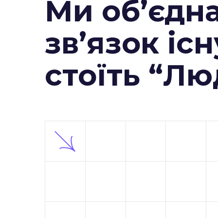
Ми об’єдн
зв’язок існ
стоїть “Л