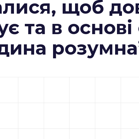
алися, щоб до
ує та в основі
юдина розумна