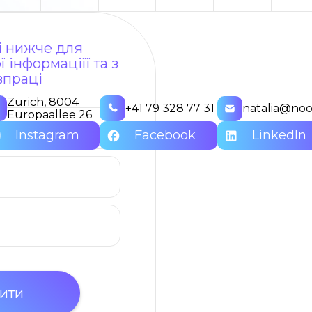
ні нижче для
 інформаціїї та з
впраці
Zurich, 8004
+41 79 328 77 31
natalia@noo
Europaallee 26
Instagram
Facebook
LinkedIn