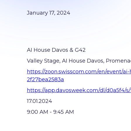
January 17, 2024
AI House Davos & G42
Valley Stage, AI House Davos, Promena
https://zoon.swisscom.com/en/event/a
2f27bea2583a
https://app.davosweek.com/dl/d0a5f4/
17.01.2024
9:00 АM - 9:45 АM