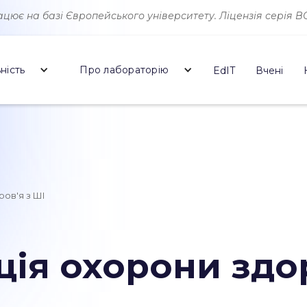
ює на базі Європейського університету. Ліцензія серія ВО 
ність
Про лабораторію
EdIT
Вчені
ов'я з ШІ
ія охорони здор