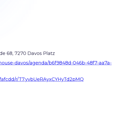
de 68, 7270 Davos Platz
i-house-davos/agenda/b6f9848d-046b-48f7-aa7a-
s/fafcdd/r/T7.yvbUeRAyxCYHyTd2pMQ