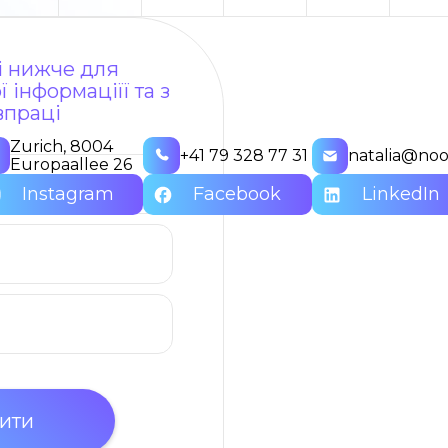
ні нижче для
 інформаціїї та з
впраці
Zurich, 8004
+41 79 328 77 31
natalia@noo
Europaallee 26
Instagram
Facebook
LinkedIn