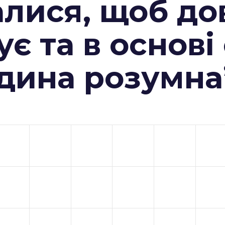
алися, щоб до
ує та в основі
юдина розумна