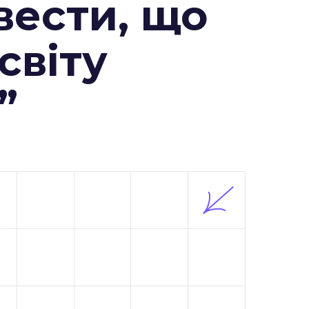
вести, що
 світу
”