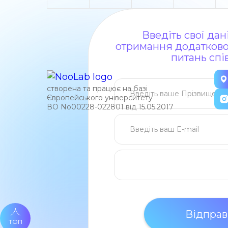
Введіть свої да
отримання додаткової
питань спі
створена та працює на базі
Європейського університету
ВО No00228-022801 від 15.05.2017
ТОП