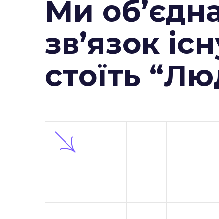
Ми об’єдн
зв’язок існ
стоїть “Л