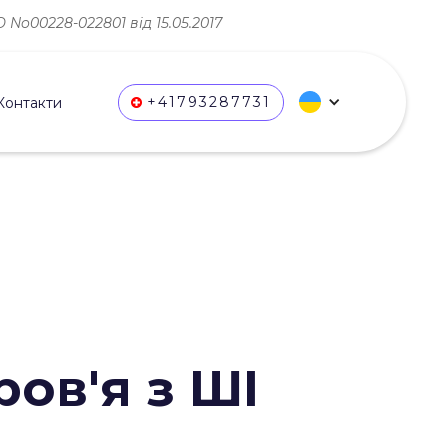
No00228-022801 від 15.05.2017
+41793287731
Контакти
ов'я з ШІ