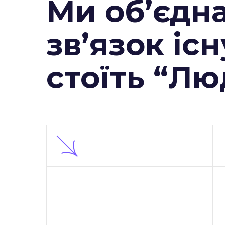
Ми об’єдн
зв’язок існ
стоїть “Л