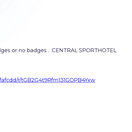
adges or no badges . CENTRAL SPORTHOTEL
s/fafcdd/r/tGB2G4t9Rfm131GOPB4Yxw