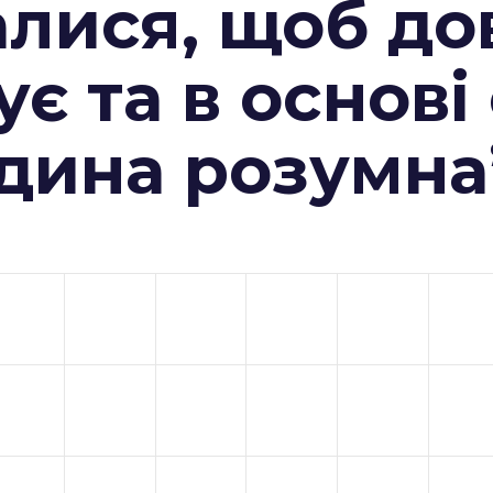
алися, щоб до
ує та в основі
юдина розумна