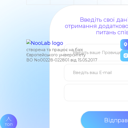
Введіть свої да
отримання додаткової
питань спі
створена та працює на базі
Європейського університету
ВО No00228-022801 від 15.05.2017
ТОП