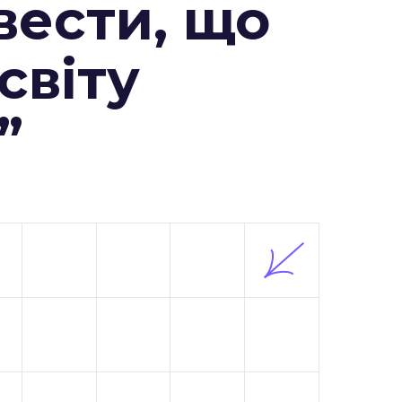
вести, що
 світу
”