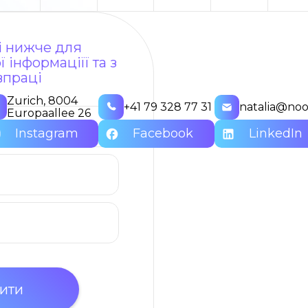
ні нижче для
 інформаціїї та з
впраці
Zurich, 8004
+41 79 328 77 31
natalia@noo
Europaallee 26
Instagram
Facebook
LinkedIn