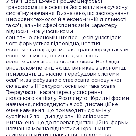
У статті досліджено процес цифрової
трансформації в освіті та його вплив на сучасну
систе"му навчання. Визначено, що застосування
цифрових технологій в економічній діяльності
та со"ціальній сфері сприяє зміні характеру
відносин між учасниками
соціально"економічних про"цесів, унаслідок
чого формується відповідна, новітня
економічна парадигма, яка трансформуєгалузь
економічних відносин та діяльність
економічних агентів різного рівня. Необхідність
внових компетенціях, що виникає в економіці,
призводять до якісної перебудови системи
осві"ти, затребуваною стає освіта, основу якої
складають IT"ресурси, оскільки така освіта
"береучасть" насамперед у створенні
людського капіталу. Розглянуто гібридні форми
навчання, якіпоєднують в собі дистанційне і
очне навчання, що призводить до змін у
суспільній та індивіду"альній свідомості.
Визначено, що до переваг дистанційної форми
навчання можна віднестисинхронний та
асинхронний тип навчання, що дозволяє