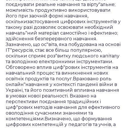
поєднувати реальне навчання та вірту"альне;
можливість продуктивно використовувати
його при заочній формі навчання,
оскількизастосування цифрових інструментів у
такому разі дозволяє освоювати необхідний
навчаль"ний матеріал самостійно і ефективно;
здійснення безперервного навчання.
Зазначено, що ос"віта, яка побудована на основі
IT"ресурсів, стає все більш популярною,
оскільки сприяє роз"витку людського капіталу
та володінню електронними інструментами.
Обговорено вплив циф"рових інструментів на
навчальний процес та виникнення нових
освітніх продуктів та послуг.Враховано роль
онлайн"навчання у контексті пандемії війни в
Україні, та його позитивний впливна навчання
в умовах нової реальності. Вказано на
перспективи поєднання традиційних і
циф"рових методів навчання для ефективного
оволодіння сучасними знаннями та
компетенціями.Визначено, що формування
цифрових компетенцій у педагогів та учнів, а