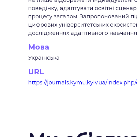
не лише відображати індивідуальні о
поведінку, адаптувати освітні сцена
процесу загалом. Запропонований пі
цифрових університетських екосисте
дослідженнях адаптивного навчання, 
Мова
Українська
URL
https://journals.kymu.kyiv.ua/index.php