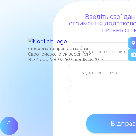
Введіть свої да
отримання додаткової
питань спі
створена та працює на базі
Європейського університету
ВО No00228-022801 від 15.05.2017
ТОП