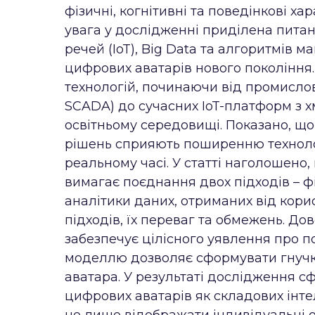
фізичні, когнітивні та поведінкові х
увага у дослідженні приділена питан
речей (IoT), Big Data та алгоритмів
цифрових аватарів нового покоління
технологій, починаючи від промислов
SCADA) до сучасних IoT-платформ з 
освітньому середовищі. Показано, що 
рішень сприяють поширенню техноло
реальному часі. У статті наголошено
вимагає поєднання двох підходів – 
аналітики даних, отриманих від кори
підходів, їх переваг та обмежень. Д
забезпечує цілісного уявлення про по
моделлю дозволяє сформувати гнучку
аватара. У результаті дослідження 
цифрових аватарів як складових інте