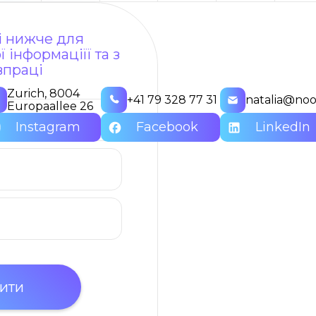
ні нижче для
 інформаціїї та з
впраці
Zurich, 8004
+41 79 328 77 31
natalia@noo
Europaallee 26
Instagram
Facebook
LinkedIn