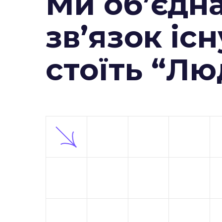
Ми об’єдн
зв’язок існ
стоїть “Л