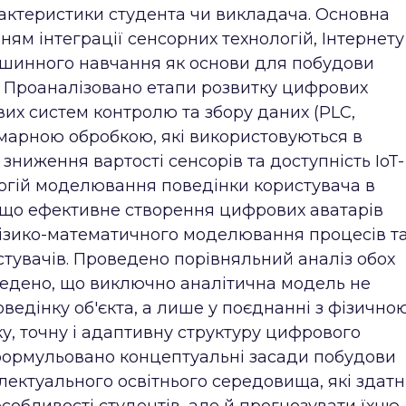
арактеристики студента чи викладача. Основна
ням інтеграції сенсорних технологій, Інтернету
 машинного навчання як основи для побудови
. Проаналізовано етапи розвитку цифрових
их систем контролю та збору даних (PLC,
хмарною обробкою, які використовуються в
зниження вартості сенсорів та доступність IoT-
гій моделювання поведінки користувача в
, що ефективне створення цифрових аватарів
фізико-математичного моделювання процесів т
стувачів. Проведено порівняльний аналіз обох
оведено, що виключно аналітична модель не
ведінку об'єкта, а лише у поєднанні з фізично
, точну і адаптивну структуру цифрового
сформульовано концептуальні засади побудови
лектуального освітнього середовища, які здатн