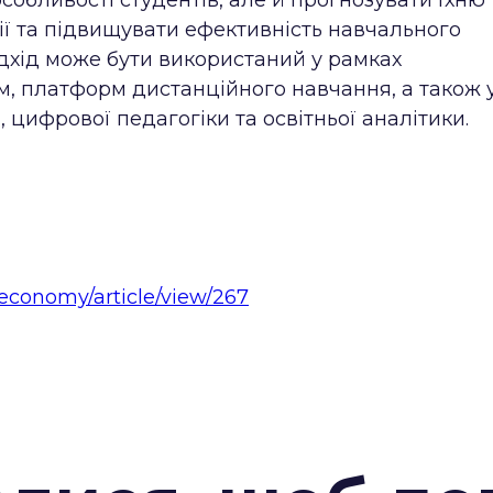
собливості студентів, але й прогнозувати їхню
рії та підвищувати ефективність навчального
дхід може бути використаний у рамках
м, платформ дистанційного навчання, а також 
цифрової педагогіки та освітньої аналітики.
/economy/article/view/267