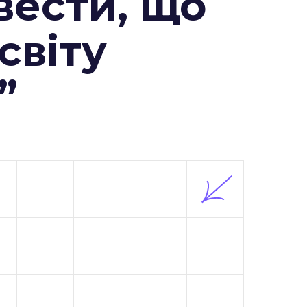
вести, що
 світу
”