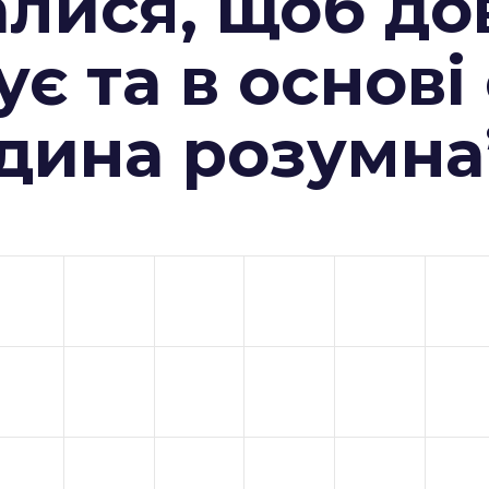
алися, щоб до
ує та в основі
юдина розумна