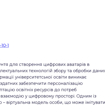
-10-1
рунтя для створення цифрових аватарів в
електуальних технологій збору та обробки даних
мації університетської освіти виникає
, здатних забезпечити персоналізацію
тацію освітніх ресурсів до потреб
у взаємодію у цифровому просторі. Одним із
р – віртуальна модель особи, що може імітуват