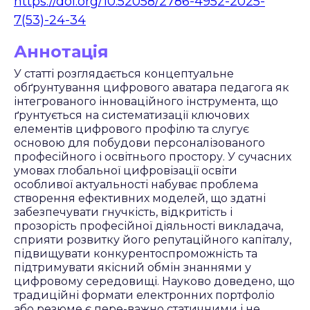
https://doi.org/10.52058/2786-4952-2025-
7(53)-24-34
Аннотація
У статті розглядається концептуальне
обґрунтування цифрового аватара педагога як
інтегрованого інноваційного інструмента, що
ґрунтується на систематизації ключових
елементів цифрового профілю та слугує
основою для побудови персоналізованого
професійного і освітнього простору. У сучасних
умовах глобальної цифровізації освіти
особливої актуальності набуває проблема
створення ефективних моделей, що здатні
забезпечувати гнучкість, відкритість і
прозорість професійної діяльності викладача,
сприяти розвитку його репутаційного капіталу,
підвищувати конкурентоспроможність та
підтримувати якісний обмін знаннями у
цифровому середовищі. Науково доведено, що
традиційні формати електронних портфоліо
або резюме є пере-важно статичними і не