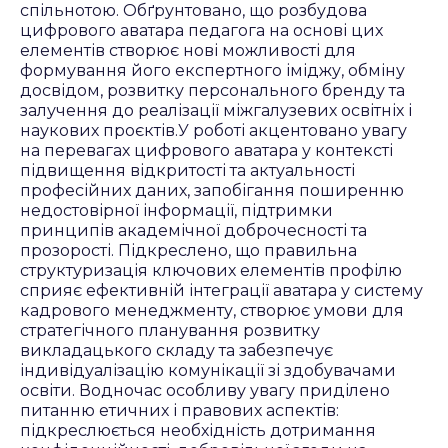
спільнотою. Обґрунтовано, що розбудова
цифрового аватара педагога на основі цих
елементів створює нові можливості для
формування його експертного іміджу, обміну
досвідом, розвитку персонального бренду та
залучення до реалізації міжгалузевих освітніх і
наукових проєктів.У роботі акцентовано увагу
на перевагах цифрового аватара у контексті
підвищення відкритості та актуальності
професійних даних, запобігання поширенню
недостовірної інформації, підтримки
принципів академічної доброчесності та
прозорості. Підкреслено, що правильна
структуризація ключових елементів профілю
сприяє ефективній інтеграції аватара у систему
кадрового менеджменту, створює умови для
стратегічного планування розвитку
викладацького складу та забезпечує
індивідуалізацію комунікації зі здобувачами
освіти. Водночас особливу увагу приділено
питанню етичних і правових аспектів:
підкреслюється необхідність дотримання