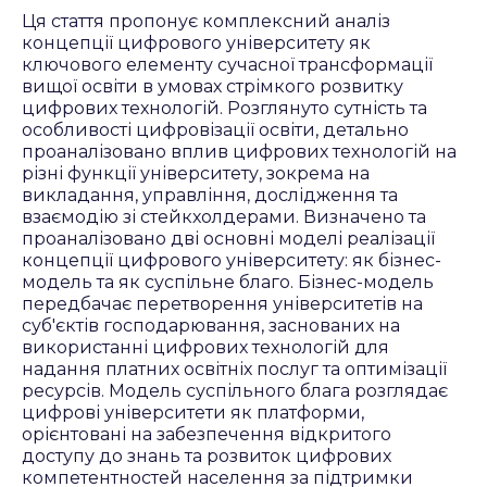
Ця стаття пропонує комплексний аналіз
концепції цифрового університету як
ключового елементу сучасної трансформації
вищої освіти в умовах стрімкого розвитку
цифрових технологій. Розглянуто сутність та
особливості цифровізації освіти, детально
проаналізовано вплив цифрових технологій на
різні функції університету, зокрема на
викладання, управління, дослідження та
взаємодію зі стейкхолдерами. Визначено та
проаналізовано дві основні моделі реалізації
концепції цифрового університету: як бізнес-
модель та як суспільне благо. Бізнес-модель
передбачає перетворення університетів на
суб'єктів господарювання, заснованих на
використанні цифрових технологій для
надання платних освітніх послуг та оптимізації
ресурсів. Модель суспільного блага розглядає
цифрові університети як платформи,
орієнтовані на забезпечення відкритого
доступу до знань та розвиток цифрових
компетентностей населення за підтримки