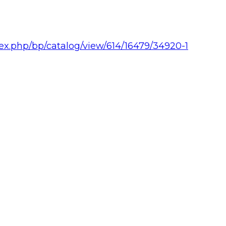
dex.php/bp/catalog/view/614/16479/34920-1