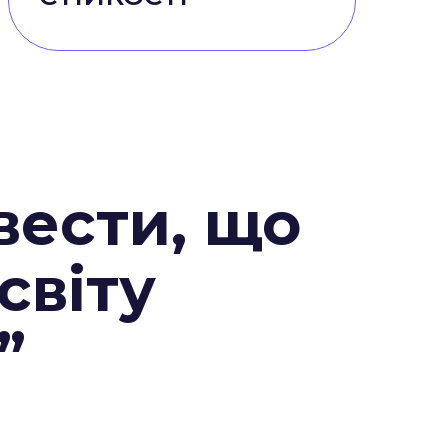
вести, що
 світу
”