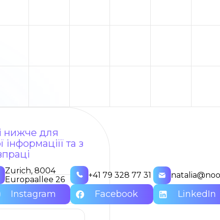
ні нижче для
 інформаціїї та з
впраці
Zurich, 8004
+41 79 328 77 31
natalia@noo
Europaallee 26
Instagram
Facebook
LinkedIn