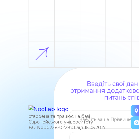
Введіть свої да
отримання додаткової
питань спі
створена та працює на базі
Європейського університету
ВО No00228-022801 від 15.05.2017