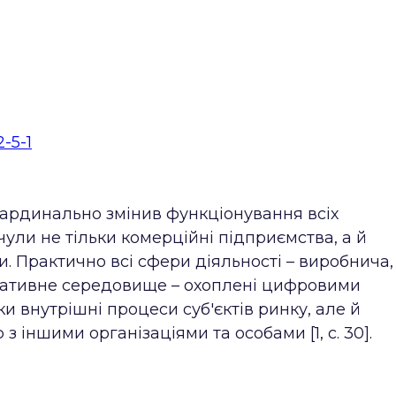
2-5-1
кардинально змінив функціонування всіх
дчули не тільки комерційні підприємства, а й
 Практично всі сфери діяльності – виробнича,
оративне середовище – охоплені цифровими
ки внутрішні процеси суб'єктів ринку, але й
 іншими організаціями та особами [1, с. 30].