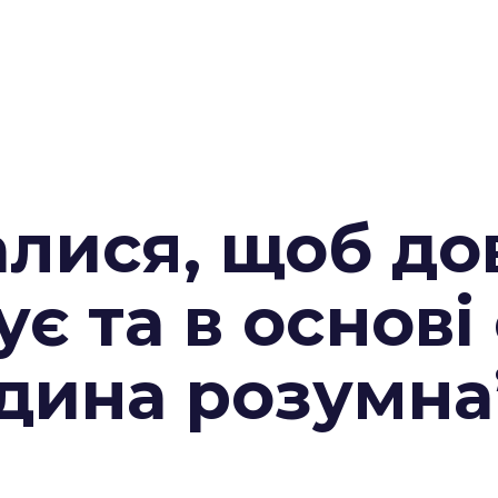
алися, щоб до
ує та в основі
юдина розумна