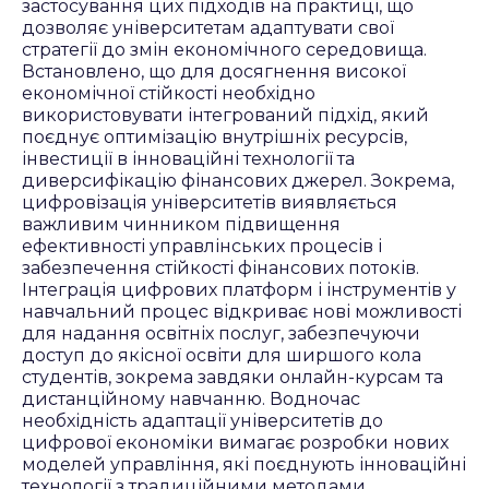
застосування цих підходів на практиці, що
дозволяє університетам адаптувати свої
стратегії до змін економічного середовища.
Встановлено, що для досягнення високої
економічної стійкості необхідно
використовувати інтегрований підхід, який
поєднує оптимізацію внутрішніх ресурсів,
інвестиції в інноваційні технології та
диверсифікацію фінансових джерел. Зокрема,
цифровізація університетів виявляється
важливим чинником підвищення
ефективності управлінських процесів і
забезпечення стійкості фінансових потоків.
Інтеграція цифрових платформ і інструментів у
навчальний процес відкриває нові можливості
для надання освітніх послуг, забезпечуючи
доступ до якісної освіти для ширшого кола
студентів, зокрема завдяки онлайн-курсам та
дистанційному навчанню. Водночас
необхідність адаптації університетів до
цифрової економіки вимагає розробки нових
моделей управління, які поєднують інноваційні
технології з традиційними методами