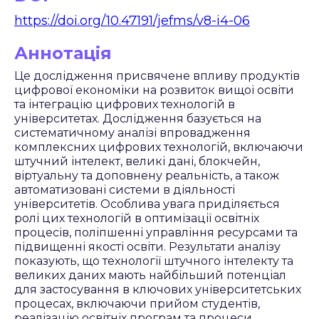
https://doi.org/10.47191/jefms/v8-i4-06
Аннотація
Це дослідження присвячене впливу продуктів
цифрової економіки на розвиток вищої освіти
та інтеграцію цифрових технологій в
університетах. Дослідження базується на
систематичному аналізі впровадження
комплексних цифрових технологій, включаючи
штучний інтелект, великі дані, блокчейн,
віртуальну та доповнену реальність, а також
автоматизовані системи в діяльності
університетів. Особлива увага приділяється
ролі цих технологій в оптимізації освітніх
процесів, поліпшенні управління ресурсами та
підвищенні якості освіти. Результати аналізу
показують, що технології штучного інтелекту та
великих даних мають найбільший потенціал
для застосування в ключових університетських
процесах, включаючи прийом студентів,
реалізацію освітніх програм та процеси